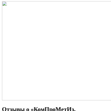
Отзывы о «КомПроМетИз,